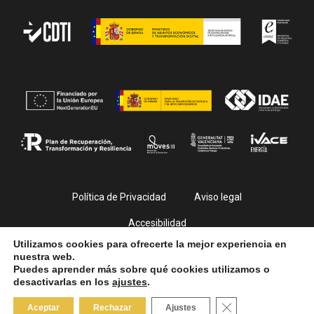
Política de Privacidad
Aviso legal
Accesibilidad
Utilizamos cookies para ofrecerte la mejor experiencia en
nuestra web.
Puedes aprender más sobre qué cookies utilizamos o
desactivarlas en los
ajustes
.
© PlayFilm 2026. All Rights Reserved
Close GDPR Cooki
Aceptar
Rechazar
Ajustes