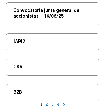
Convocatoria junta general de
accionistas – 16/06/25
IAPI2
OKR
B2B
1
2
3
4
5