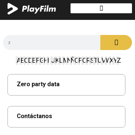
A
B
C
D
E
F
G
H
I
J
K
L
M
N
Ñ
O
P
Q
R
S
T
U
V
W
X
Y
Z
Zero party data
Contáctanos