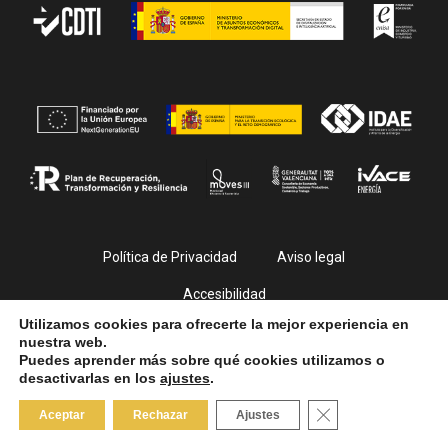
Política de Privacidad
Aviso legal
Accesibilidad
Utilizamos cookies para ofrecerte la mejor experiencia en
nuestra web.
Puedes aprender más sobre qué cookies utilizamos o
desactivarlas en los
ajustes
.
© PlayFilm 2026. All Rights Reserved
Close GDPR Cooki
Aceptar
Rechazar
Ajustes