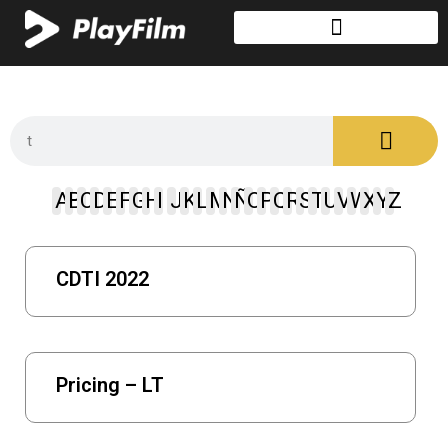
A
B
C
D
E
F
G
H
I
J
K
L
M
N
Ñ
O
P
Q
R
S
T
U
V
W
X
Y
Z
CDTI 2022
Pricing – LT