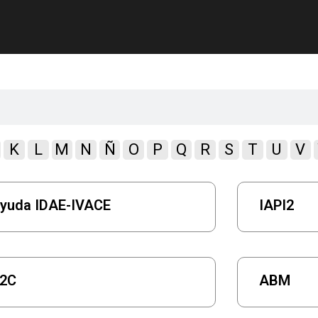
K
L
M
N
Ñ
O
P
Q
R
S
T
U
V
yuda IDAE-IVACE
IAPI2
2C
ABM