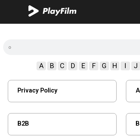
A
B
C
D
E
F
G
H
I
J
Privacy Policy
A
B2B
B