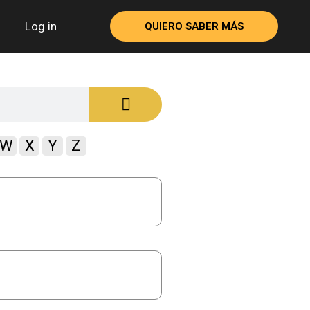
Log in
QUIERO SABER MÁS
W
X
Y
Z